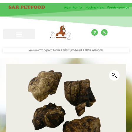
Mein Konto
|
Nachrichten
|
Kundenservice
Aus unserer eigenen Fabrik | selbst produziert | 100% natürlich