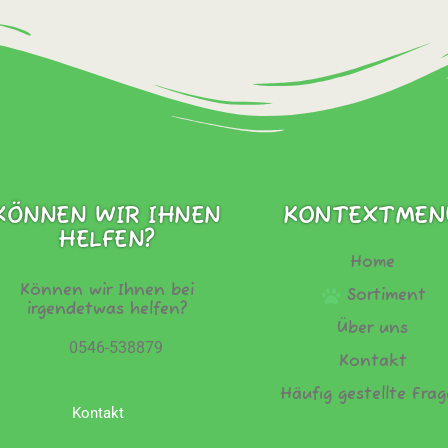
KONTEXTMEN
KÖNNEN WIR IHNEN
HELFEN?
Home
Können wir Ihnen bei
Sortiment
irgendetwas helfen?
Über uns
0546-538879
Kontakt
Häufig gestellte Fra
Kontakt