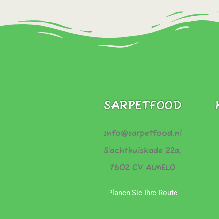
SARPETFOOD
Info@sarpetfood.nl
Slachthuiskade 22a,
7602 CV ALMELO
Planen Sie Ihre Route