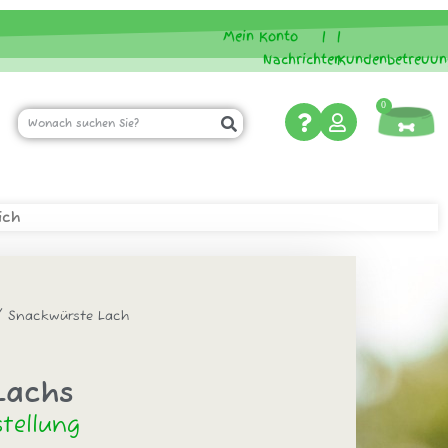
Mein Konto
|
|
Nachrichten
Kundenbetreuun
0
ich
 Snackwürste Lach
Lachs
tellung