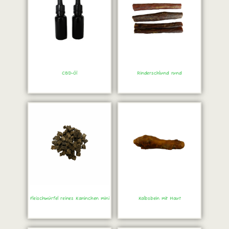
CBD-Öl
Rinderschlund rund
Sofort bestellen!
Sofort bestellen!
Fleischwürfel reines Kaninchen mini
Kalbsbein mit Haut
Sofort bestellen!
Sofort bestellen!