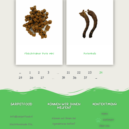
Fleischtrainer Pute mini
Putenhals
Sofort bestellen!
Sofort bestellen!
←
1
2
3
...
21
22
23
24
25
26
27
...
35
36
37
→
SARPETFOOD
KÖNNEN WIR IHNEN
KONTEXTMENÜ
HELFEN?
Home
Info@sarpetfood.nl
Können wir Ihnen bei
Sortiment
irgendetwas helfen?
Slachthuiskade 22a,
Über uns