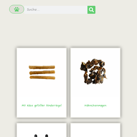
Mit Käse gefüllter Rinderriegel
Hähnchenmagen
Sofort bestellen!
Sofort bestellen!