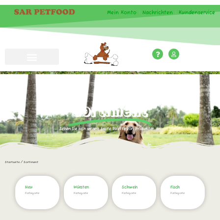
Mein Konto
|
Nachrichten
|
Kundenservice
Sortiment
Sehen Sie sich unsere breite Palette von Produkten an
Startseite
/ Sortiment
Neu
Würsten
Schwein
Fisch
Kategorie
Kategorie
Kategorie
Kategorie