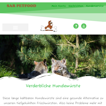
Mein Konto
|
Nachrichten
|
Kundenservice
Verderbliche Hundewürste
Diese lange haltbaren Hundewürste sind eine gesunde Alternative zu
unseren tiefgekühlten Frischwürsten. Also keine Probleme mehr mit