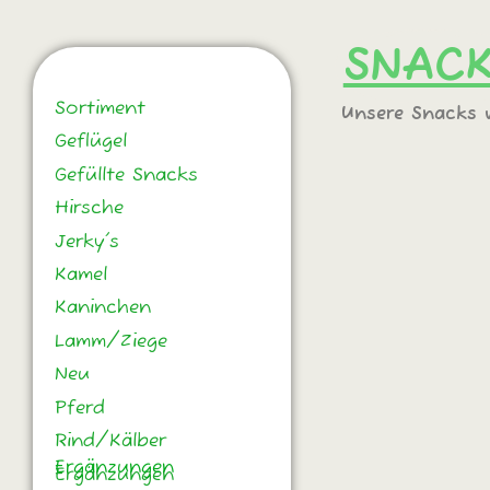
SNAC
Kategorie
Sortiment
Unsere Snacks w
Geflügel
Gefüllte Snacks
Hirsche
Jerky's
Kamel
Kaninchen
Lamm/Ziege
Neu
Pferd
Rind/Kälber
Ergänzungen
Ergänzungen