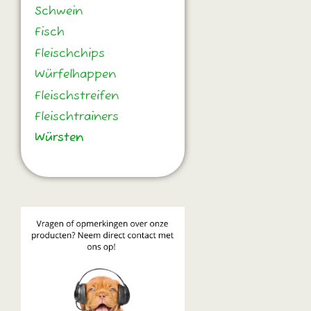
Schwein
Fisch
Fleischchips
Würfelhappen
Fleischstreifen
Fleischtrainers
Würsten
Würsten