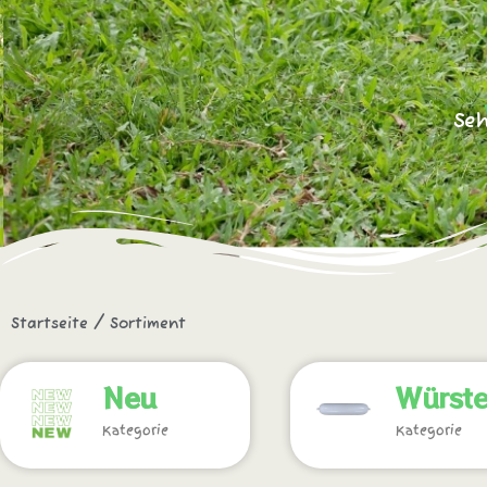
Seh
Startseite
/ Sortiment
Neu
Würst
Kategorie
Kategorie