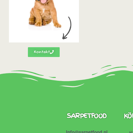
Kontakt
SARPETFOOD
KÖ
Info@sarpetfood.nl