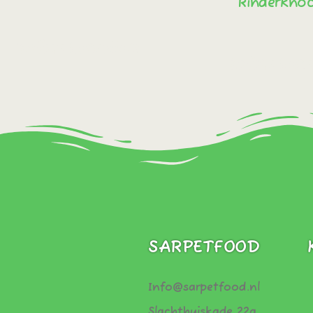
Rinderkno
Sofort bestellen!
Sofort best
SARPETFOOD
Info@sarpetfood.nl
Slachthuiskade 22a,