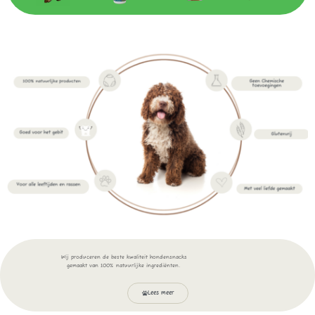
Wij produceren de beste kwaliteit hondensnacks
gemaakt van 100%
natuurlijke ingrediënten.
Lees meer