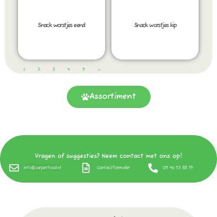
Snack worstjes eend
Snack worstjes kip
1
2
3
4
5
→
Assortiment
Vragen of suggesties? Neem contact met ons op!
info@sarpetfood.nl
Contactformulier
05 46 53 88 79