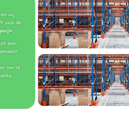
ren wij
ft zich de
azijn
.
tot een
arnaast
en om te
nacks.