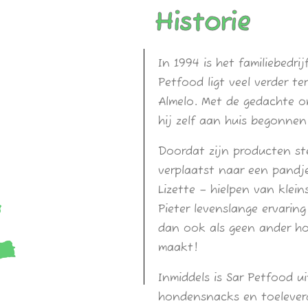
Historie
In 1994 is het familiebedr
Petfood ligt veel verder te
Almelo. Met de gedachte o
hij zelf aan huis begonne
Doordat zijn producten ste
verplaatst naar een pandje
Lizette – hielpen van klei
Pieter levenslange ervari
dan ook als geen ander h
maakt!
Inmiddels is Sar Petfood 
hondensnacks en toelevera