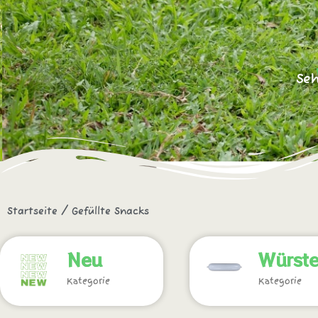
Seh
Startseite
/ Gefüllte Snacks
Neu
Würst
Kategorie
Kategorie