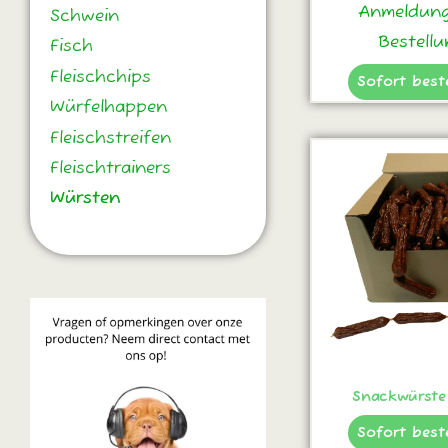
Anmeldung
Schwein
Bestellu
Fisch
Fleischchips
Sofort best
Würfelhappen
Fleischstreifen
Fleischtrainers
Würsten
Würsten
Snackwürste
Sofort best