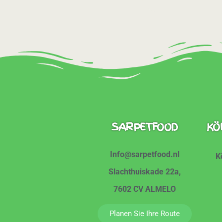
SARPETFOOD
KÖ
Info@sarpetfood.nl
K
Slachthuiskade 22a,
7602 CV ALMELO
Planen Sie Ihre Route