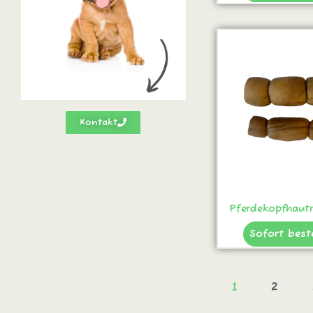
Kontakt
Pferdekopfhautr
Sofort best
1
2