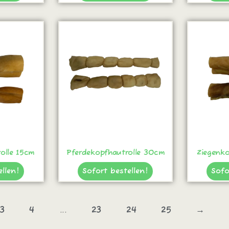
olle 15cm
Pferdekopfhautrolle 30cm
Ziegenko
ellen!
Sofort bestellen!
Sofo
3
4
...
23
24
25
→