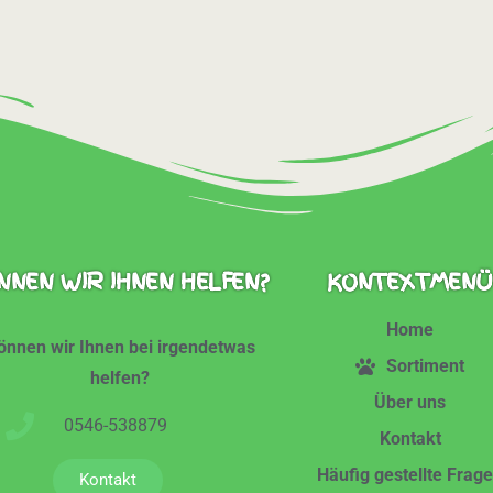
NNEN WIR IHNEN HELFEN?
KONTEXTMENÜ
Home
önnen wir Ihnen bei irgendetwas
Sortiment
helfen?
Über uns
0546-538879
Kontakt
Häufig gestellte Frag
Kontakt