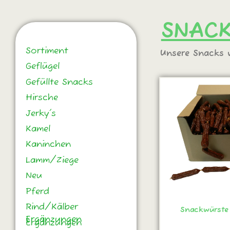
SNAC
Kategorie
Sortiment
Unsere Snacks w
Geflügel
Gefüllte Snacks
Hirsche
Jerky's
Kamel
Kaninchen
Lamm/Ziege
Neu
Pferd
Rind/Kälber
Snackwürste
Ergänzungen
Ergänzungen