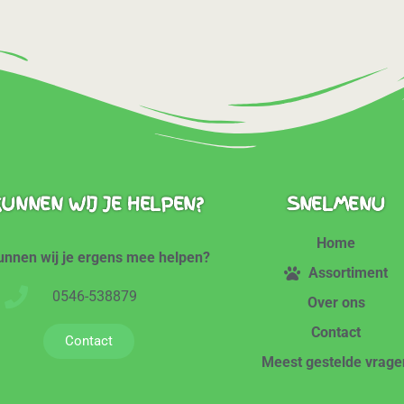
UNNEN WIJ JE HELPEN?
SNELMENU
Home
unnen wij je ergens mee helpen?
Assortiment
0546-538879
Over ons
Contact
Contact
Meest gestelde vrage