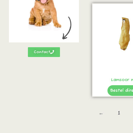
Contact
Lamsoor m
Bestel dir
←
1