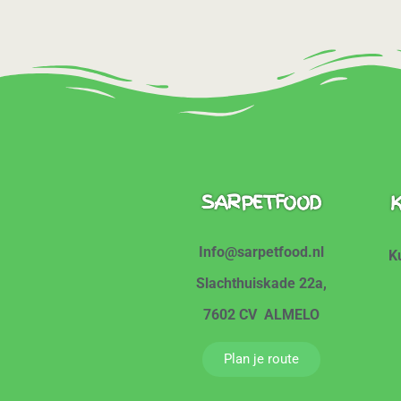
SARPETFOOD
K
Info@sarpetfood.nl
K
Slachthuiskade 22a,
7602 CV ALMELO
Plan je route