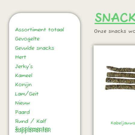
SNAC
Categorie
Assortiment totaal
Onze snacks wo
Gevogelte
Gevulde snacks
Hert
Jerky's
Kameel
Konijn
Lam/Geit
Nieuw
Paard
Rund / Kalf
Kabeljauws
Supplementen
Supplementen