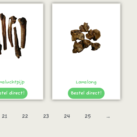
msluchtpijp
Lamslong
stel direct!
Bestel direct!
21
22
23
24
25
→