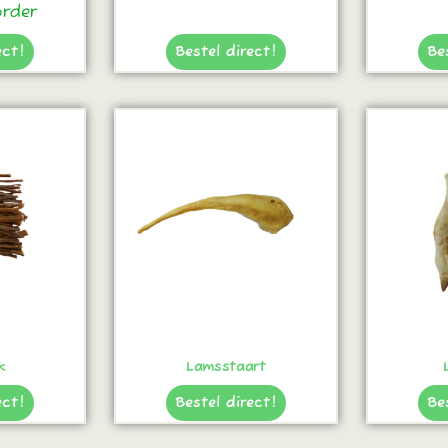
order
ect!
Bestel direct!
Be
k
Lamsstaart
ect!
Bestel direct!
Be