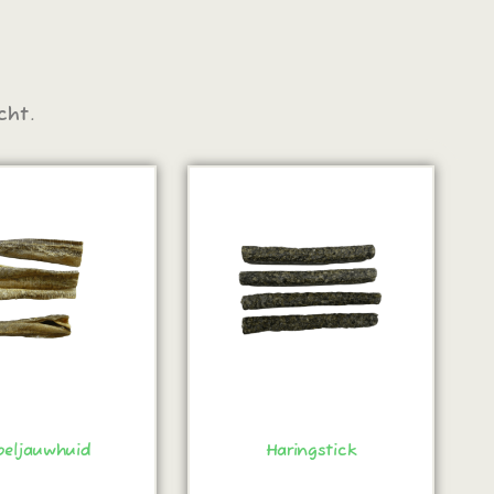
cht.
beljauwhuid
Haringstick