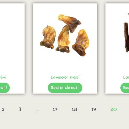
ini
Lamsoor maxi
La
ect!
Bestel direct!
Be
2
3
…
17
18
19
20