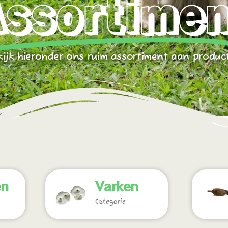
Assortimen
kijk hieronder ons ruim assortiment aan produc
en
Varken
Categorie