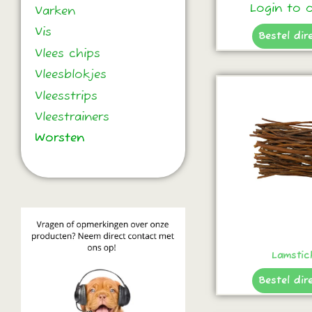
Login to 
Varken
Vis
Bestel dir
Vlees chips
Vleesblokjes
Vleesstrips
Vleestrainers
Worsten
Worsten
Lamstic
Bestel dir