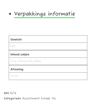
Verpakkings informatie
Aanvullende informatie
Gewicht
N/B
Inhoud zakjes
50 g, Inhoud bulk p/5kg
Afmeting
15 cm
SKU
N/A
Categorieën
Assortiment totaal
,
Vis