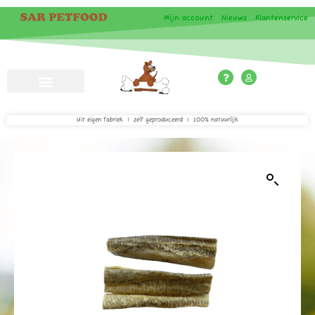
Mijn account
|
Nieuws
|
Klantenservice
Uit eigen fabriek | zelf geproduceerd | 100% natuurlijk