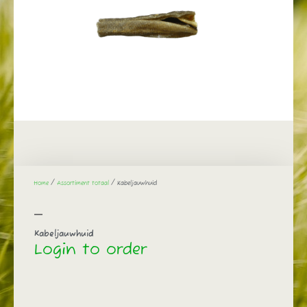
Home
/
Assortiment totaal
/ Kabeljauwhuid
Kabeljauwhuid
Login to order