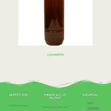
Lijnzaadolie
Bestel direct!
SARPETFOOD
KUNNEN WIJ JE
SNELMENU
HELPEN?
Home
Info@sarpetfood.nl
Kunnen wij je ergens mee
Assortiment