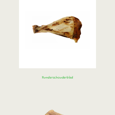
Runderschouderblad
Bestel direct!