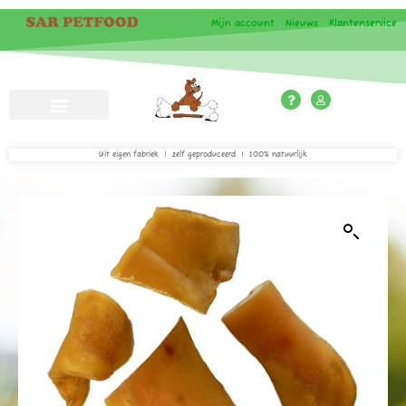
Mijn account
|
Nieuws
|
Klantenservice
Uit eigen fabriek | zelf geproduceerd | 100% natuurlijk