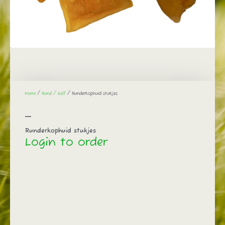
Home
/
Rund / Kalf
/ Runderkophuid stukjes
Runderkophuid stukjes
Login to order