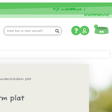
Mijn account
|
Nieuws
|
Klantenservice
0
nderslokdarm plat
rm plat