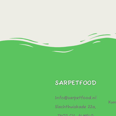
Bestel direct!
Bestel dir
SARPETFOOD
Info@sarpetfood.nl
Kun
Slachthuiskade 22a,