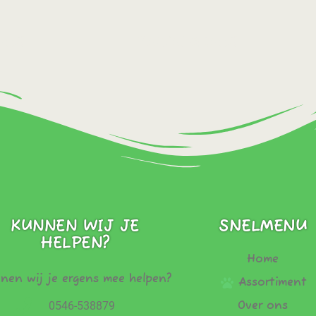
ect!
Bestel direct!
SNELMENU
KUNNEN WIJ JE
HELPEN?
Home
nen wij je ergens mee helpen?
Assortiment
0546-538879
Over ons