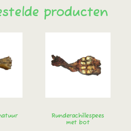
estelde producten
natuur
Runderachillespees
met bot