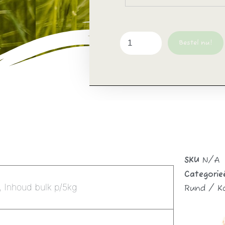
Bestel nu!
SKU
N/A
Categorie
, Inhoud bulk p/5kg
Rund / Ka