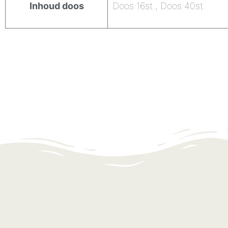
Inhoud doos
Doos 16st., Doos 40st.