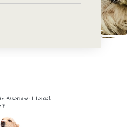
ën
Assortiment totaal
,
lf