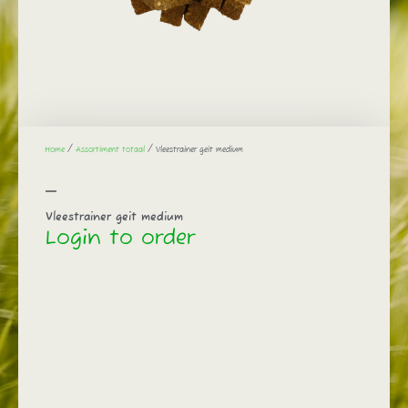
Home
/
Assortiment totaal
/ Vleestrainer geit medium
Vleestrainer geit medium
Login to order