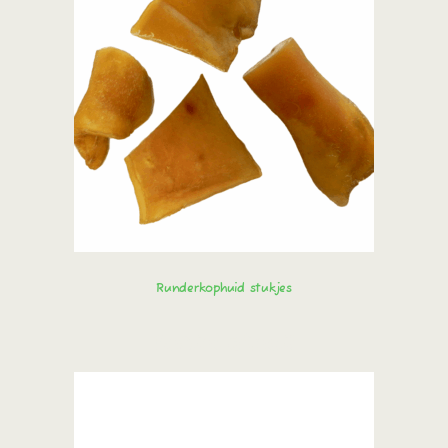
Runderkophuid stukjes
Bestel direct!