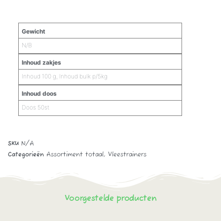
Aanvullende informatie
Gewicht
N/B
Inhoud zakjes
Inhoud 100 g, Inhoud bulk p/5kg
Inhoud doos
Doos 50st
SKU
N/A
Categorieën
Assortiment totaal
,
Vleestrainers
Voorgestelde producten