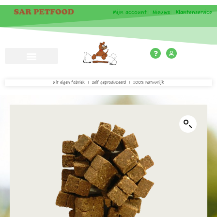
Mijn account
|
Nieuws
|
Klantenservice
Uit eigen fabriek | zelf geproduceerd | 100% natuurlijk