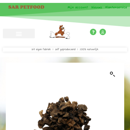
Mijn account
|
Nieuws
|
Klantenservice
Uit eigen fabriek | zelf geproduceerd | 100% natuurlijk