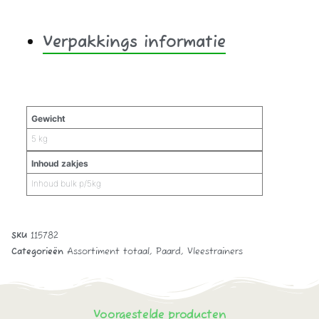
Verpakkings informatie
Aanvullende informatie
Gewicht
5 kg
Inhoud zakjes
Inhoud bulk p/5kg
SKU
115782
Categorieën
Assortiment totaal
,
Paard
,
Vleestrainers
Voorgestelde producten