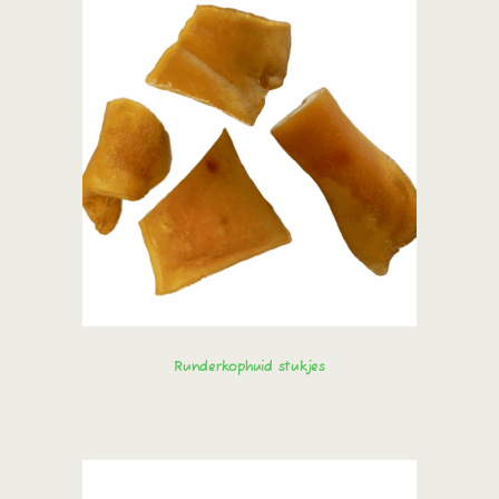
Runderkophuid stukjes
Bestel direct!