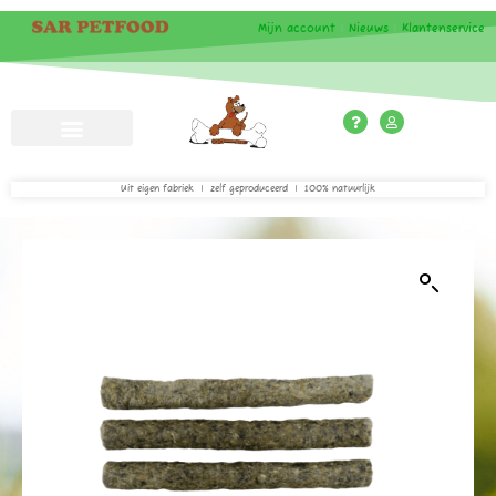
Mijn account
|
Nieuws
|
Klantenservice
Uit eigen fabriek | zelf geproduceerd | 100% natuurlijk