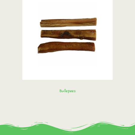
Bullepees
Bestel direct!