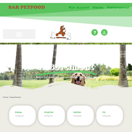
Mijn account
|
Nieuws
|
Klantenservice
Assortiment
Bekijk hieronder ons ruim assortiment aan producten
Home
/ Assortiment
Nieuw
Worsten
Varken
Vis
Categorie
Categorie
Categorie
Categorie