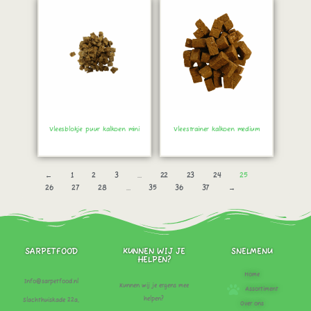
Vleesblokje puur kalkoen mini
Vleestrainer kalkoen medium
Bestel direct!
Bestel direct!
←
1
2
3
…
22
23
24
25
26
27
28
…
35
36
37
→
SARPETFOOD
KUNNEN WIJ JE
SNELMENU
HELPEN?
Home
Info@sarpetfood.nl
Kunnen wij je ergens mee
Assortiment
helpen?
Slachthuiskade 22a,
Over ons