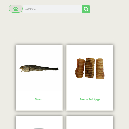
Stokvis
Runderluchtpijp
Bestel direct!
Bestel direct!