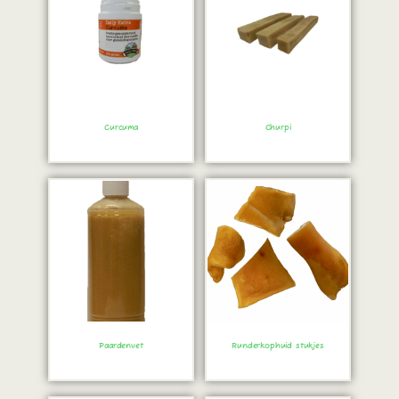
Curcuma
Churpi
Bestel direct!
Bestel direct!
Paardenvet
Runderkophuid stukjes
Bestel direct!
Bestel direct!