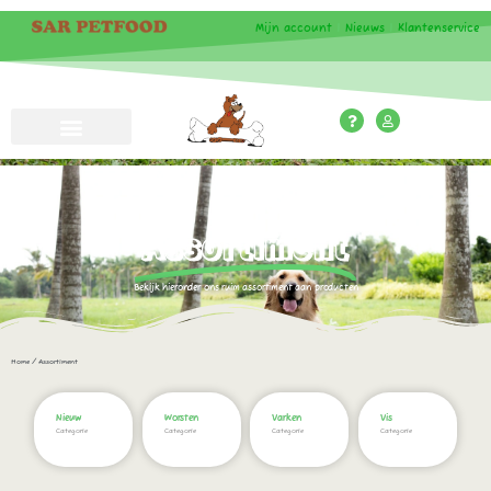
Mijn account
|
Nieuws
|
Klantenservice
Assortiment
Bekijk hieronder ons ruim assortiment aan producten
Home
/ Assortiment
Nieuw
Worsten
Varken
Vis
Categorie
Categorie
Categorie
Categorie