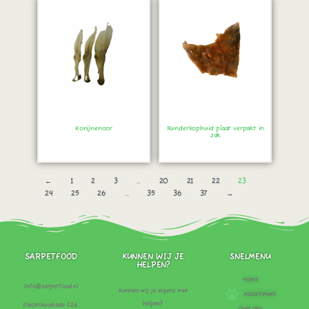
Konijnenoor
Runderkophuid plaat verpakt in
zak
Bestel direct!
Bestel direct!
←
1
2
3
…
20
21
22
23
24
25
26
…
35
36
37
→
SARPETFOOD
KUNNEN WIJ JE
SNELMENU
HELPEN?
Home
Info@sarpetfood.nl
Kunnen wij je ergens mee
Assortiment
helpen?
Slachthuiskade 22a,
Over ons