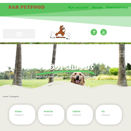
Mijn account
|
Nieuws
|
Klantenservice
Assortiment
Bekijk hieronder ons ruim assortiment aan producten
Home
/ Gevogelte
Nieuw
Worsten
Varken
Vis
Categorie
Categorie
Categorie
Categorie