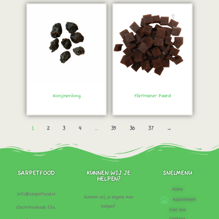
Konijnenlong
Filettrainer Paard
Bestel direct!
Bestel direct!
1
2
3
4
…
35
36
37
→
SARPETFOOD
KUNNEN WIJ JE
SNELMENU
HELPEN?
Home
Info@sarpetfood.nl
Kunnen wij je ergens mee
Assortiment
helpen?
Slachthuiskade 22a,
Over ons