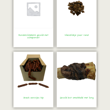
Runderslokdarm gevuld met
Vleesblokje puur rund
schapenvet
Bestel direct!
Bestel direct!
Snack worstjes kip
Gevuld bot omwikkeld met long
Bestel direct!
Bestel direct!