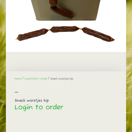
Home
/
Assortiment totaal
/ Snack worstjes kip
Snack worstjes kip
Login to order