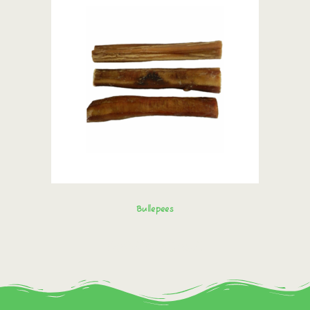
Bullepees
Bestel direct!