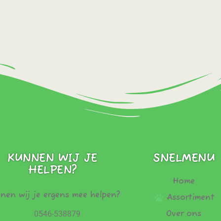
ect!
Bestel direct!
SNELMENU
KUNNEN WIJ JE
HELPEN?
Home
nen wij je ergens mee helpen?
Assortiment
0546-538879
Over ons