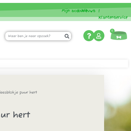
Mijn account
|
Nieuws
|
Klantenservice
0
eesblokje puur hert
ur hert