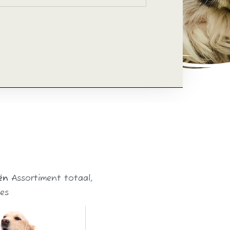
ën
Assortiment totaal
,
jes