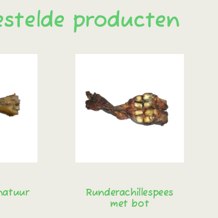
estelde producten
natuur
Runderachillespees
met bot