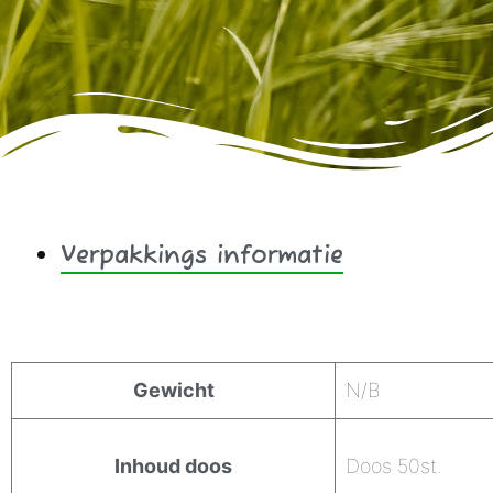
Verpakkings informatie
Aanvullende informatie
Gewicht
N/B
Inhoud doos
Doos 50st.