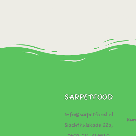
Bestel direct!
Bestel dir
SARPETFOOD
Info@sarpetfood.nl
Kun
Slachthuiskade 22a,